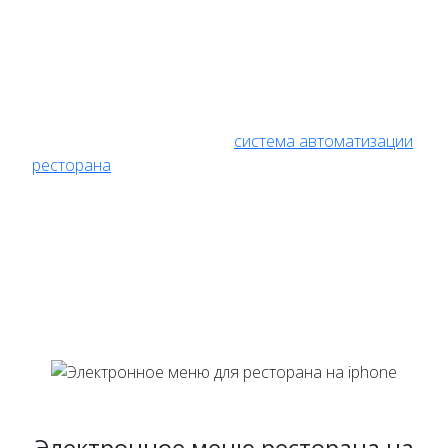
стоит задуматься: Не пора ли переходить на современный
стиль обслуживания клиента? Вы, как менеджер ресторана,
задайте себе несколько вопросов:
во сколько мне обходится печать нового меню в
течении года?
сколько я сэкономлю если
система автоматизации
ресторана
позволит мне сократить хотя бы одно
рабочее место?
на сколько повысится прибыль если скорость
обслуживания увеличится?
не пора ли исключить ошибки при передаче
информации клиент-официант-повар?
Электронное меню ресторана на